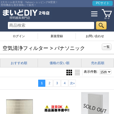
2大モール楽天市場・YahooショッピングW受賞！
PCサイト
照明機器を激安価格にて販売！
ログイン
お問い合わせ
一覧
空気清浄フィルター > パナソニック
おすすめ順
価格の安い順
売れ筋順
表示件数
:
1
2
3
4
次
»