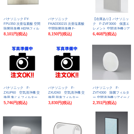
パナソニック FY-
パナソニック
【在庫あり】パナソニッ
FPU350 次亜塩素酸 空間
FKA0330215 次亜塩素酸
ク F-ZVF3000 保護エ
除菌脱臭機 HEPAフィル
空間除菌脱臭機 F-
レメント 空間清浄機ジア
ター
JDU75,F-JDU55 交換用
イーノ交換用パーツ [☆]
8,101円
(税込)
8,150円
(税込)
6,468円
(税込)
サービスパーツ HEPAフ
ィルター(2枚入)
パナソニック F-
パナソニック F-
パナソニック F-
ZXUP60 空気清浄機 交
ZXUD60 空気清浄機 交
ZVT4300 除菌フィルタ
換用 集じんフィルター
換用 脱臭フィルター
ー 空間清浄機ジアイーノ
[♭■]
[♭■]
交換用パーツ [♭■]
5,746円
(税込)
3,830円
(税込)
2,351円
(税込)