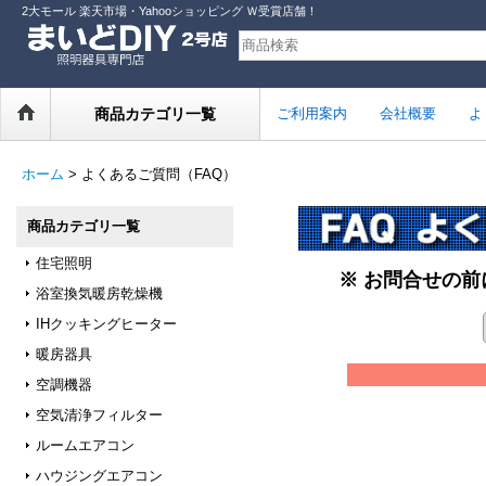
2大モール 楽天市場・Yahooショッピング Ｗ受賞店舗！
商品カテゴリ一覧
ご利用案内
会社概要
よ
ホーム
>
よくあるご質問（FAQ）
商品カテゴリ一覧
住宅照明
※ お問合せの
浴室換気暖房乾燥機
IHクッキングヒーター
暖房器具
空調機器
空気清浄フィルター
ルームエアコン
ハウジングエアコン