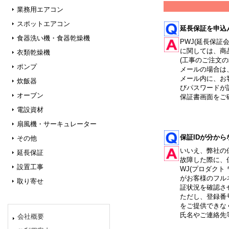
業務用エアコン
スポットエアコン
延長保証を申込
食器洗い機・食器乾燥機
PWJ(延長保
に関しては、商
衣類乾燥機
(工事のご注文
ポンプ
メールの場合は
メール内に、お
炊飯器
びパスワードが
オーブン
保証書画面をご
電設資材
扇風機・サーキュレーター
保証IDが分か
その他
いいえ、弊社の
延長保証
故障した際に、
設置工事
WJ(プロダクト
がお客様のフル
取り寄せ
証状況を確認さ
ただし、登録番
をご提供できな
氏名やご連絡先
会社概要