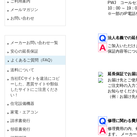
ご利用案内
PWJ コールセン
10：00 ～ 19：
メールマガジン
※一部のIP電
お問い合わせ
法人名義での延
メーカーお問い合わせ一覧
ご加入いただけ
安心の延長保証
保証内容等につ
よくあるご質問（FAQ）
送料について
延長保証でお届
当社ECサイトを違法にコピ
お届け先とご使
ーした、悪質サイトや類似
ご注文時の入力
したサイトにご注意くださ
お知らせくださ
い！
（例：お届け先
住宅設備機器
家電・エアコン
請求書発行
修理に関わる費
修理費用の内、
領収書発行
ます。 メーカ