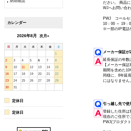
納期確認
ださい。 商品
WJへお問い合
PWJ コールセン
カレンダー
10：00 ～ 19：
※一部のIP電
2026年8月
次月»
日
月
火
水
木
金
土
メーカー保証が
1
延長保証の年数
2
3
4
5
6
7
8
【メーカー保証
9
10
11
12
13
14
15
期間を含めた10
16
17
18
19
20
21
22
同様に、8年延
にはなりません
23
24
25
26
27
28
29
30
31
定休日
引っ越し先で使
登録した住所は
定休日
現在のご住所で
PWJ(プロダク