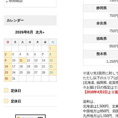
750
納期確認
静岡県
750
カレンダー
奈良県
750
2026年8月
次月»
徳島県
日
月
火
水
木
金
土
950
1
熊本県
2
3
4
5
6
7
8
9
10
11
12
13
14
15
1,150
16
17
18
19
20
21
22
23
24
25
26
27
28
29
※送り先1箇所に対して
ただし以下のエリアは
30
31
(
北海道, 福岡県, 佐賀県
※お届け日の指定はで
定休日
【2018年4月2日よ
定休日
送料は、
北海道は1,500円、北
中国地方は850円、四
九州地方は1,150円、