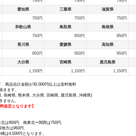
円
750円
750円
750円
愛知県
三重県
滋賀県
円
750円
750円
750円
和歌山県
鳥取県
島根県
円
750円
850円
850円
香川県
愛媛県
高知県
円
950円
950円
950円
大分県
宮崎県
鹿児島県
円
1,150円
1,150円
1,150円
、商品合計金額が30,000円以上は送料無料
除きます。
, 長崎県, 熊本県, 大分県, 宮崎県, 鹿児島県, 沖縄県
)
きません。
り送料改定となります】
東北は850円、南東北〜関西は750円、
国地方は950円、
沖縄は4,500円となります。