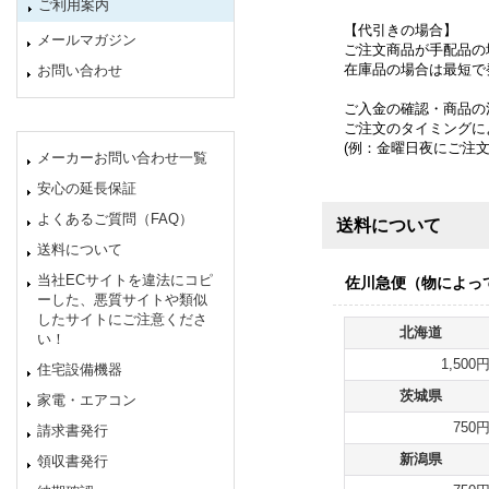
ご利用案内
【代引きの場合】
メールマガジン
ご注文商品が手配品の
在庫品の場合は最短で
お問い合わせ
ご入金の確認・商品の
ご注文のタイミングに
(例：金曜日夜にご注
メーカーお問い合わせ一覧
安心の延長保証
よくあるご質問（FAQ）
送料について
送料について
当社ECサイトを違法にコピ
佐川急便（物によっ
ーした、悪質サイトや類似
したサイトにご注意くださ
北海道
い！
1,500
住宅設備機器
茨城県
家電・エアコン
750
請求書発行
新潟県
領収書発行