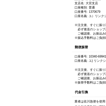
支店名
:
大宮支店
口座種別
:
普通
口座番号
:
1370679
口座名義
:
ユ）リンク
※注文後、すぐに振り
必ず後送のショップ
ご確認後、お振込み
※振込手数料はご負担
郵便振替
口座番号
:
10340-6994
口座名義
:
ユ) リンク
※注文後、すぐに振り
必ず後送のショップ
ご確認後、お振込み
※振替手数料はご負担
代金引換
業者は佐川急便を使用