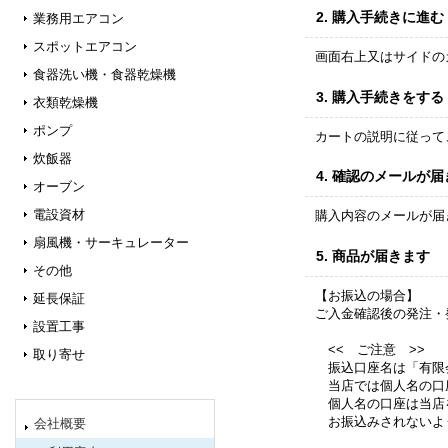
2.
購入手続きに進む
業務用エアコン
スポットエアコン
画面右上又はサイドの
食器洗い機・食器乾燥機
3.
購入手続きをする
衣類乾燥機
ポンプ
カートの説明に従って
炊飯器
4.
確認のメールが届
オーブン
電設資材
購入内容のメールが届
扇風機・サーキュレーター
5.
商品が届きます
その他
【お振込の場合】
延長保証
ご入金確認後の発注・
設置工事
<< ご注意 >>
取り寄せ
振込口座名は「有限
当店では個人名の口
個人名の口座は当店
お振込みされないよ
会社概要