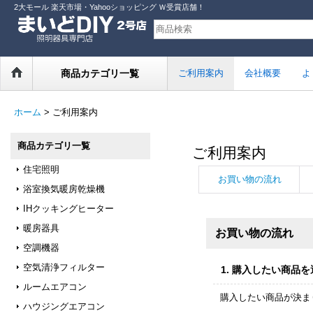
2大モール 楽天市場・Yahooショッピング Ｗ受賞店舗！
商品カテゴリ一覧
ご利用案内
会社概要
よ
ホーム
>
ご利用案内
商品カテゴリ一覧
ご利用案内
住宅照明
お買い物の流れ
浴室換気暖房乾燥機
IHクッキングヒーター
暖房器具
お買い物の流れ
空調機器
空気清浄フィルター
1.
購入したい商品を
ルームエアコン
購入したい商品が決ま
ハウジングエアコン