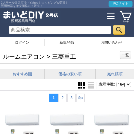
2大モール楽天市場・YahooショッピングW受賞！
PCサイト
照明機器を激安価格にて販売！
ログイン
お問い合わせ
一覧
ルームエアコン > 三菱重工
おすすめ順
価格の安い順
売れ筋順
表示件数
:
1
2
3
次
»