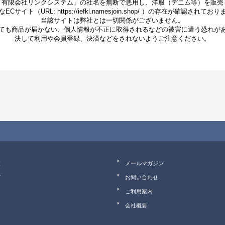
「有限会社リンクシステム」の社名を無断で悪用し、洋服（デニム等）を販売
ECサイト（URL: https://iefkl.namesjoin.shop/ ）の存在が確認されてお
当該サイトは弊社とは一切関係がございません。
ても商品が届かない、個人情報が不正に取得されるなどの被害に遭う恐れが
決して利用や会員登録、決済などをされないようご注意ください。
覧
メールマガジン
グ
お問い合わせ
ご利用案内
会社概要