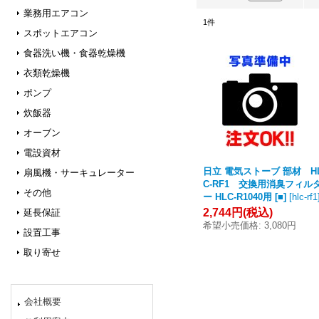
業務用エアコン
1
件
スポットエアコン
食器洗い機・食器乾燥機
衣類乾燥機
ポンプ
炊飯器
オーブン
電設資材
日立 電気ストーブ 部材 H
扇風機・サーキュレーター
C-RF1 交換用消臭フィル
その他
ー HLC-R1040用 [■]
[
hlc-rf1
2,744円
(税込)
延長保証
希望小売価格
:
3,080円
設置工事
取り寄せ
会社概要