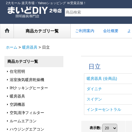
2大モール 楽天市場・Yahooショッピング Ｗ受賞店舗！
商品カテゴリ一覧
ご利用案内
会社概要
よ
ホーム
>
暖房器具
>
日立
商品カテゴリ一覧
日立
住宅照明
暖房器具 (全商品)
浴室換気暖房乾燥機
IHクッキングヒーター
ダイニチ
暖房器具
スイデン
空調機器
インターセントラル
空気清浄フィルター
ルームエアコン
表示数
:
ハウジングエアコン