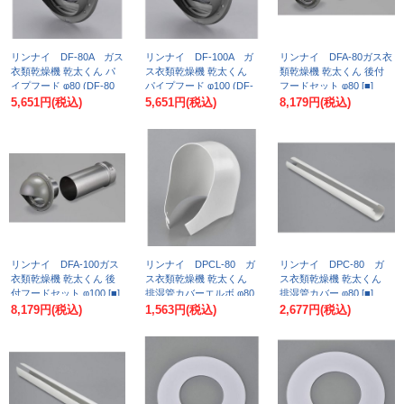
リンナイ DF-80A ガス
リンナイ DF-100A ガ
リンナイ DFA-80ガス衣
衣類乾燥機 乾太くん パ
ス衣類乾燥機 乾太くん
類乾燥機 乾太くん 後付
イプフード φ80 (DF-80
パイプフード φ100 (DF-
フードセット φ80 [■]
の後継品) [■]
100の後継品) [■]
5,651円
(税込)
5,651円
(税込)
8,179円
(税込)
リンナイ DFA-100ガス
リンナイ DPCL-80 ガ
リンナイ DPC-80 ガ
衣類乾燥機 乾太くん 後
ス衣類乾燥機 乾太くん
ス衣類乾燥機 乾太くん
付フードセット φ100 [■]
排湿管カバーエルボ φ80
排湿管カバー φ80 [■]
[■]
8,179円
(税込)
1,563円
(税込)
2,677円
(税込)