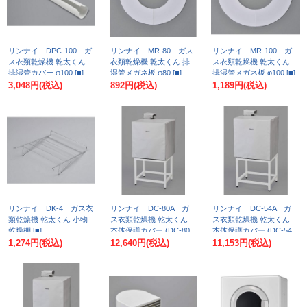
リンナイ DPC-100 ガ
リンナイ MR-80 ガス
リンナイ MR-100 ガ
ス衣類乾燥機 乾太くん
衣類乾燥機 乾太くん 排
ス衣類乾燥機 乾太くん
排湿管カバー φ100 [■]
湿管メガネ板 φ80 [■]
排湿管メガネ板 φ100 [■]
3,048円
(税込)
892円
(税込)
1,189円
(税込)
リンナイ DK-4 ガス衣
リンナイ DC-80A ガ
リンナイ DC-54A ガ
類乾燥機 乾太くん 小物
ス衣類乾燥機 乾太くん
ス衣類乾燥機 乾太くん
乾燥棚 [■]
本体保護カバー (DC-80
本体保護カバー (DC-54
の後継品) [■]
の後継品) [■]
1,274円
(税込)
12,640円
(税込)
11,153円
(税込)