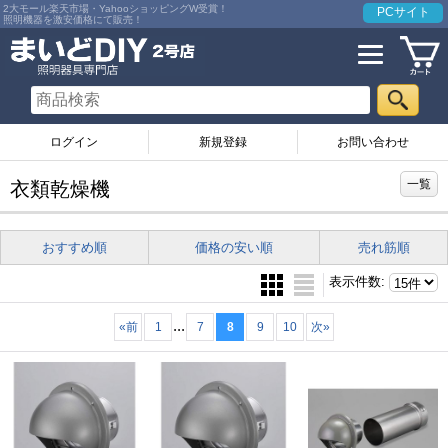
2大モール楽天市場・YahooショッピングW受賞！
PCサイト
照明機器を激安価格にて販売！
ログイン
お問い合わせ
一覧
衣類乾燥機
おすすめ順
価格の安い順
売れ筋順
表示件数
:
...
«
前
1
7
8
9
10
次
»