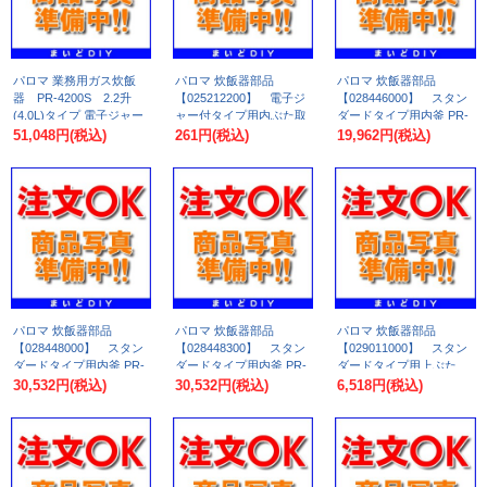
パロマ 業務用ガス炊飯
パロマ 炊飯器部品
パロマ 炊飯器部品
器 PR-4200S 2.2升
【025212200】 電子ジ
【028446000】 スタン
(4.0L)タイプ 電子ジャー
ャー付タイプ用内ぶた取
ダードタイプ用内釜 PR-
付タイプ AC100V [♭]
付パッキン PR-3200S等
6DSS用
51,048円
(税込)
261円
(税込)
19,962円
(税込)
用
パロマ 炊飯器部品
パロマ 炊飯器部品
パロマ 炊飯器部品
【028448000】 スタン
【028448300】 スタン
【029011000】 スタン
ダードタイプ用内釜 PR-
ダードタイプ用内釜 PR-
ダードタイプ用上ぶた
10DSS用
101DSS用
PR-303S等用
30,532円
(税込)
30,532円
(税込)
6,518円
(税込)