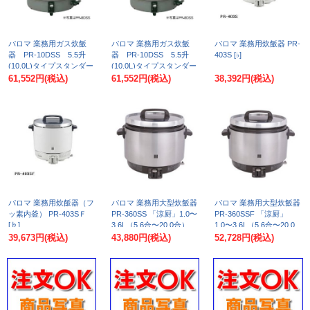
パロマ 業務用ガス炊飯
パロマ 業務用ガス炊飯
パロマ 業務用炊飯器 PR-
器 PR-10DSS 5.5升
器 PR-10DSS 5.5升
403S [♭]
(10.0L)タイプスタンダー
(10.0L)タイプスタンダー
ドタイプ 固定取っ手付
ドタイプ 固定取っ手付
61,552円
(税込)
61,552円
(税込)
38,392円
(税込)
都市ガス（12A13A） [♭]
LPガス（LPG） [♭]
パロマ 業務用炊飯器（フ
パロマ 業務用大型炊飯器
パロマ 業務用大型炊飯器
ッ素内釜） PR-403SＦ
PR-360SS 「涼厨」1.0〜
PR-360SSF 「涼厨」
[♭]
3.6L（5.6合〜20.0合）
1.0〜3.6L（5.6合〜20.0
[♭]
合） フッ素内釜 [♭]
39,673円
(税込)
43,880円
(税込)
52,728円
(税込)