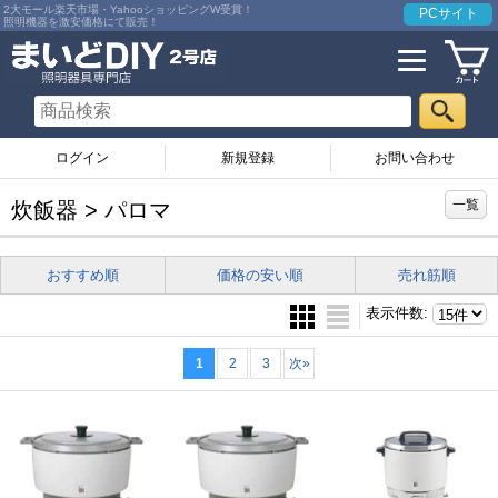
2大モール楽天市場・YahooショッピングW受賞！
PCサイト
照明機器を激安価格にて販売！
ログイン
お問い合わせ
一覧
炊飯器 > パロマ
おすすめ順
価格の安い順
売れ筋順
表示件数
:
1
2
3
次
»