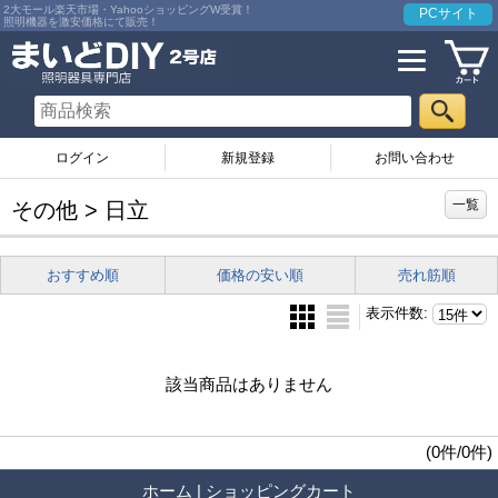
2大モール楽天市場・YahooショッピングW受賞！
PCサイト
照明機器を激安価格にて販売！
ログイン
お問い合わせ
一覧
その他 > 日立
おすすめ順
価格の安い順
売れ筋順
表示件数
:
該当商品はありません
(0件/0件)
ホーム
|
ショッピングカート