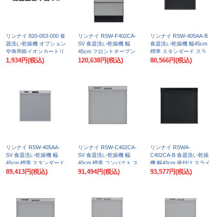
リンナイ 820-053-000 食
リンナイ RSW-F402CA-
リンナイ RSW-405AA-B
器洗い乾燥機 オプション
SV 食器洗い乾燥機 幅
食器洗い乾燥機 幅45cm
交換用銀イオンカートリ
45cm フロントオープン
標準 スタンダード スラ
ッジ
タイプ 付属 化粧パネル
イドオープンタイプ ブラ
1,934円
(税込)
120,638円
(税込)
80,566円
(税込)
グレー(光沢)
ック
リンナイ RSW-405AA-
リンナイ RSW-C402CA-
リンナイ RSWA-
SV 食器洗い乾燥機 幅
SV 食器洗い乾燥機 幅
C402CA-B 食器洗い乾燥
45cm 標準 スタンダード
45cm 標準 コンパクト ス
機 幅45cm 後付け スライ
スライドオープンタイプ
ライドオープンタイプ シ
ドオープンタイプ ブラッ
89,413円
(税込)
91,494円
(税込)
93,577円
(税込)
シルバー
ルバー
ク