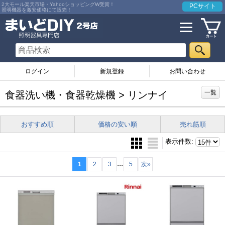
2大モール楽天市場・YahooショッピングW受賞！
PCサイト
照明機器を激安価格にて販売！
ログイン
お問い合わせ
一覧
食器洗い機・食器乾燥機 > リンナイ
おすすめ順
価格の安い順
売れ筋順
表示件数
:
...
1
2
3
5
次
»