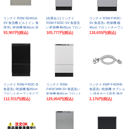
リンナイ RSW-SD401A-
[在庫あり] リンナイ
リンナイ RSW-F403C-
SV 食洗機 ビルトイン 食
RSW-F403C-SV 食器洗
SV 食器洗い乾燥機 幅
器洗い乾燥機 幅45cm 深
い乾燥機 幅45cm フロン
45cm フロントオープン
型スライドオープン ぎっ
トオープンタイプ シルバ
タイプ シルバー 化粧パ
93,907円
(税込)
105,777円
(税込)
118,655円
(税込)
しりカゴタイプ スタンダ
ー 化粧パネルグレー(光
ネルグレー(光沢) ♪
ード 自立脚付きタイプ
沢) (RSW-F402CA-SV後
シルバー ♪∀
継品) ☆2
リンナイ RSW-F403C-B
リンナイ RSW-
リンナイ KWP-F403HK
食器洗い乾燥機 幅45cm
F403CWM-SV 食器洗い
食器洗い乾燥機 オプショ
フロントオープンタイプ
乾燥機 幅45cm フロント
ン 排水ホース延長 後付
ブラック 化粧パネルブラ
オープンタイプ ホワイト
けタイプ RSW-F403Cシ
112,931円
(税込)
129,064円
(税込)
2,176円
(税込)
ック(ツヤ消) ♪
扉材ホワイト(ツヤ消) ♪
リーズ用