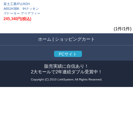
富士工業/FUJIOH
A651H3BK IHクッキン
グヒーター アリアフィー
ナ インダクションホブ
245,340円
(税込)
グリルレスタイプ 単相
200V ※受注生産品 [♪§]
(1件/1件)
ホーム
|
ショッピングカート
PCサイト
販売実績に自信あり！
2大モールで2年連続ダブル受賞中！
Copyright (C) 2010 LinkSystem. All Rights Reserved.