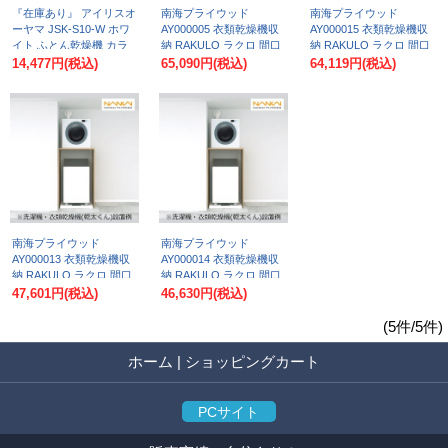
『在庫あり』 アイリスオ
南海プライウッド
南海プライウッド
ーヤマ JSK-S10-W ホワ
AY000005 衣類乾燥機収
AY000015 衣類乾燥機収
イト ふとん乾燥機 カラ
納 RAKULO ラクロ 間口
納 RAKULO ラクロ 間口
リエ ミニ ターボ
3尺セットプラン ドラム
3尺セットプラン ドラム
14,477円
(税込)
65,090円
(税込)
64,119円
(税込)
KARARIE mini TURBO 布
式洗濯機用 スライド式カ
式洗濯機用 スライド式カ
団乾燥機 コンパクトタイ
ウンター付 乾太くんプラ
ウンター付 その他衣類乾
プ ☆[本州四国送料無料]
ン
燥機プラン 受注生産 §
南海プライウッド
南海プライウッド
AY000013 衣類乾燥機収
AY000014 衣類乾燥機収
納 RAKULO ラクロ 間口
納 RAKULO ラクロ 間口
3尺セットプラン タテ
3尺セットプラン タテ
47,601円
(税込)
46,630円
(税込)
型・ドラム式洗濯機 シン
型・ドラム式洗濯機 シン
プル 乾太くんプラン
プル その他衣類乾燥機プ
(5件/5件)
ラン 受注生産 §
ホーム
|
ショッピングカート
PCサイト