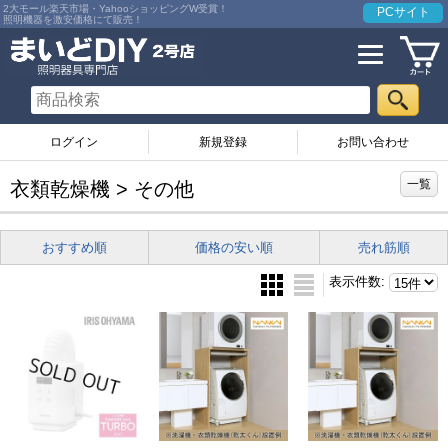
2大モール楽天市場・YahooショッピングW受賞！
PCサイト
照明機器を激安価格にて販売！
ログイン
お問い合わせ
一覧
衣類乾燥機 > その他
おすすめ順
価格の安い順
売れ筋順
表示件数
: