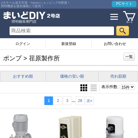
2大モール楽天市場・YahooショッピングW受賞！
PCサイト
照明機器を激安価格にて販売！
ログイン
お問い合わせ
一覧
ポンプ > 荏原製作所
おすすめ順
価格の安い順
売れ筋順
表示件数
:
...
1
2
3
28
次
»