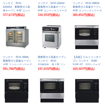
リンナイ RCK-
リンナイ RCK-20AS4
リンナイ RCK-20BS4
S20AS4 業務用ガス高
業務用ガス高速オーブン
業務用ガス高速オーブン
速オーブン 中型 コンベ
中型 コンベックシリーズ
中型 コンベックシリーズ
ックシリーズ 涼厨 52L
52L [♪■]
52L [♪■]
377,673円
(税込)
334,553円
(税込)
385,851円
(税込)
[♪■]
リンナイ RCK-30MA
業務用ガス高速オーブン
【店販】ビルトインオー
業務用ガス高速オーブン
リンナイ RCK-
ブン リンナイ RSR-
大型 コンベックシリーズ
S10AS(A) 卓上型 コン
S15E-ST S15シリーズ
103L [♪■]
ベックシリーズ 涼厨 [♪■]
電子コンベック ステンレ
591,786円
(税込)
197,015円
(税込)
169,507円
(税込)
ス [♪■]