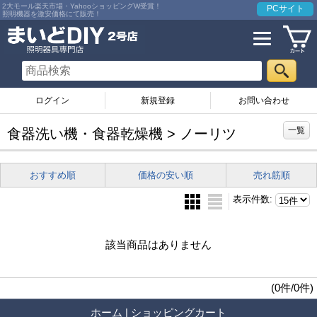
2大モール楽天市場・YahooショッピングW受賞！
PCサイト
照明機器を激安価格にて販売！
ログイン
お問い合わせ
一覧
食器洗い機・食器乾燥機 > ノーリツ
おすすめ順
価格の安い順
売れ筋順
表示件数
:
該当商品はありません
(0件/0件)
ホーム
|
ショッピングカート