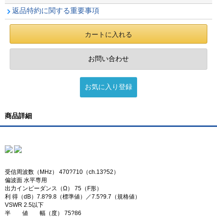
返品特約に関する重要事項
商品詳細
受信周波数（MHz） 470?710（ch.13?52）
偏波面 水平専用
出力インピーダンス（Ω） 75（F形）
利 得（dB）7.8?9.8（標準値）／7.5?9.7（規格値）
VSWR 2.5以下
半 値 幅（度） 75?86