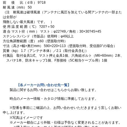
前 後 比（ d B ） 9?18
耐 風 速（m/s） 50
（注 耐風速は破壊風速（アンテナに風圧を加えている間アンテナの一部また
は全部が
飛散しない最大風速）です。 ）
使 用 温 度 範 囲（ ℃） ?20?＋50
適 合 マスト径（ mm ） マスト：φ22?49／角柱：30×30?45×45
ステンレスバンド（市販品）使用時：φ49以上
方位角調整範囲（度） ±60（壁面取付時）
寸法（高さ×幅×奥行mm） 590×220×113（壁面取付時、受信面0°の場合）
質量（kg） 1.7（アンテナ本体）／2.1（取付金具含む）
付属品 取付金具1式、マスト押え金具1個、六角組ボルト（M6×60mm）2本、
スパナ1本、防水キャップ1個、F形接栓（5C相当ケーブル用）1個
【各メーカーお問い合わせ先一覧】
製品に関するお問い合わせはこちらからお願い致します。
時点のメーカー情報・カタログ情報に準拠しております。
※型番を事前にご確認の上、お問い合わせいただきますよう宜しくお願い
申し上げます。
※写真はイメージです
※メーカー都合により外観・仕様は予告なく変更されることがあります。