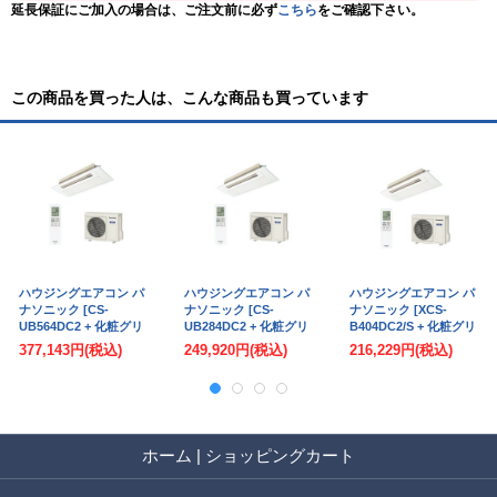
延長保証にご加入の場合は、ご注文前に必ず
こちら
をご確認下さい。
この商品を買った人は、こんな商品も買っています
ハウジングエアコン パ
ハウジングエアコン パ
ハウジングエアコン パ
ナソニック [CS-
ナソニック [CS-
ナソニック [XCS-
UB564DC2 + 化粧グリ
UB284DC2 + 化粧グリ
B404DC2/S + 化粧グリ
ル] フル暖 天井ビルト
ル] フル暖 天井ビルト
ル] 1方向天井ビルトイ
377,143円
(税込)
249,920円
(税込)
216,229円
(税込)
イン 1方向タイプ 18畳
イン 1方向タイプ 10畳
ン 14畳程度 単相200V
程度 単相200V ♭♪ (CS-
程度 単相200V ♭♪ (CS-
♭♪
UB567CC2の後継品)
UB287CC2の後継品)
ホーム
|
ショッピングカート