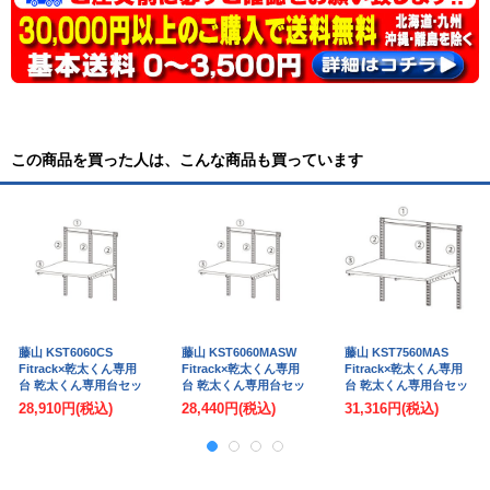
この商品を買った人は、こんな商品も買っています
藤山 KST6060CS
藤山 KST6060MASW
藤山 KST7560MAS
Fitrack×乾太くん専用
Fitrack×乾太くん専用
Fitrack×乾太くん専用
台 乾太くん専用台セッ
台 乾太くん専用台セッ
台 乾太くん専用台セッ
ト フィットラック
ト ウッドオーク フィ
ト ウッドオーク フィ
28,910円
(税込)
28,440円
(税込)
31,316円
(税込)
W615×H700
ットラック
ットラック
W615×H700 受注生産
W765×H700
品[§]