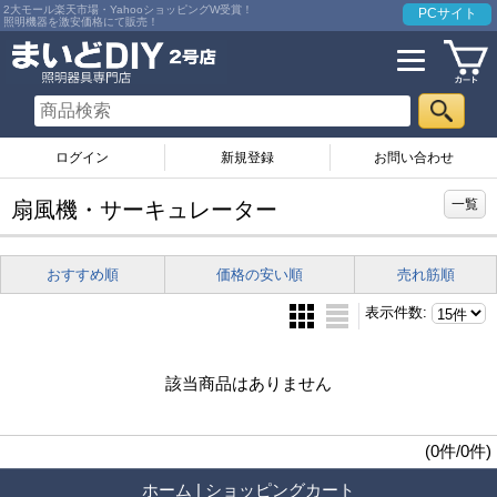
2大モール楽天市場・YahooショッピングW受賞！
PCサイト
照明機器を激安価格にて販売！
ログイン
お問い合わせ
一覧
扇風機・サーキュレーター
おすすめ順
価格の安い順
売れ筋順
表示件数
:
該当商品はありません
(0件/0件)
ホーム
|
ショッピングカート