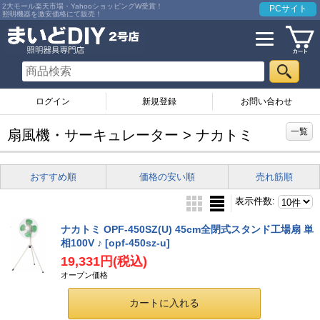
2大モール楽天市場・YahooショッピングW受賞！
PCサイト
照明機器を激安価格にて販売！
ログイン
お問い合わせ
一覧
扇風機・サーキュレーター > ナカトミ
おすすめ順
価格の安い順
売れ筋順
表示件数
:
ナカトミ OPF-450SZ(U) 45cm全閉式スタンド工場扇 単
相100V ♪
[opf-450sz-u]
19,331円
(税込)
オープン価格